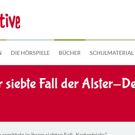
N
DIE HÖRSPIELE
BÜCHER
SCHULMATERIAL
 siebte Fall der Alster-De
ermitteln in ihrem siebten Fall „Kartentricks“.