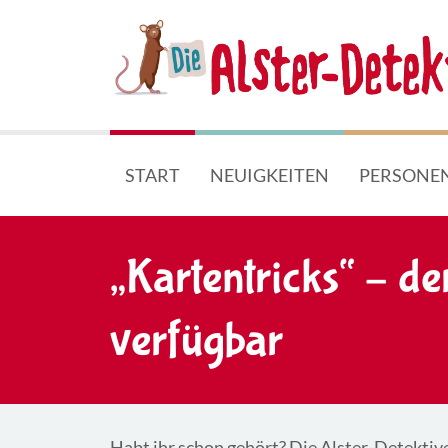
START
NEUIGKEITEN
PERSONE
„Kartentricks“ – der
verfügbar
Habt ihr schon gehört? Die Alster-Detektive 